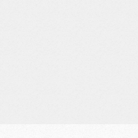
na
Reisinger
Helga
Fasching