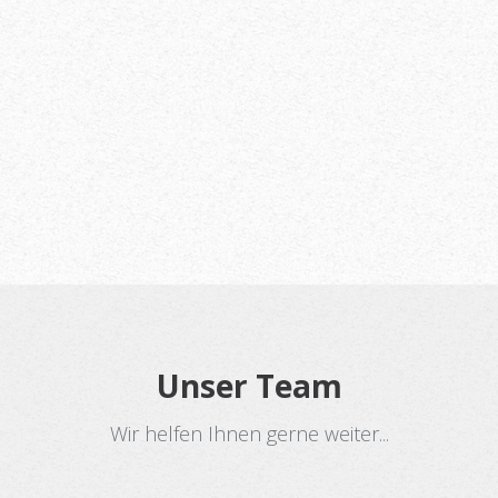
evölkerung der
Personentran
stützen – und
Kurhotel etc.
 Engagement.
Sie bei Kuttn
Unser
Team
Wir helfen Ihnen gerne weiter...