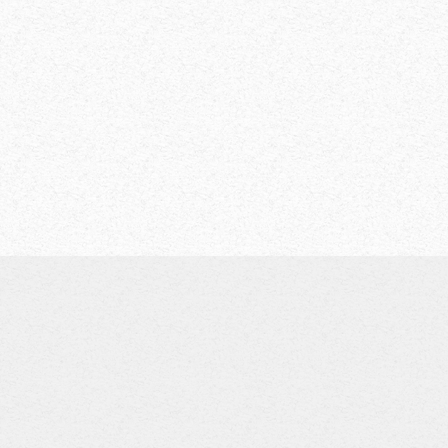
sport wie Taxi, Schulbus, Ausflug, Abholung für das
 Diese Dienstleistung und noch viele weitere erhlaten
er Transport.