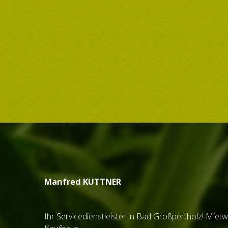
Wir wünschen Ihnen ei
Ihre Elfriede Hasel un
Elfriede
Hasel
Manfred
KUTTNER
Ihr Servicedienstleister in Bad Großpertholz! Mietw