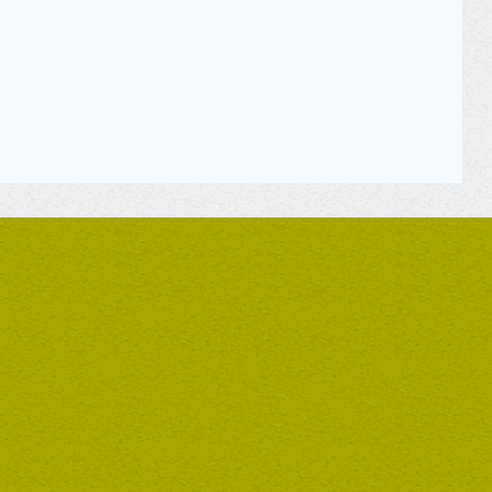
r und ihr Team für uns seit knapp einem
reitschaft!
ag nach dieser schweren Erkrankung nicht