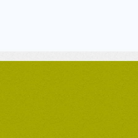
schön möchten wir hiermit einmal sagen, denn was die Familie Kuttne
trifft jeden normalen Service.
 Ihre ständige Einsatzbereitschaft, Ihre Freundlichkeit und Ihre Hilfsbe
gkeit, die Sie für uns tun, denn ohne Ihre Hilfe, könnten wir den Allt
itarbeiter schön gesund und wir sind sehr froh, dass es Sie gibt!