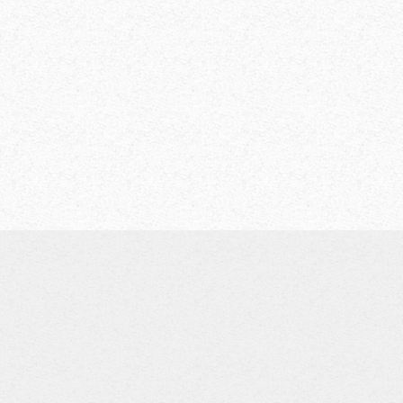
Seit 1908 ist es in der Familie Kuttner Tradition, die B
Gemeinde Bad Großpertholz als Nahversorger zu unter
das mit großem