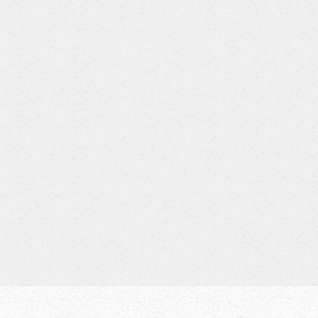
chler
Manfred
Kuttner
Marti