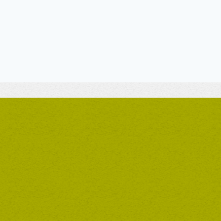
„Ein herzliches Danke
Jahr getan haben, über
Vielen, vielen Dank für
Danke für jede Gefälli
bewältigen!
Bleiben Sie und Ihre M