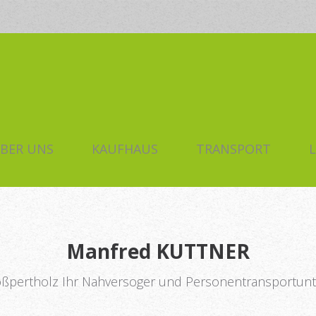
BER UNS
KAUFHAUS
TRANSPORT
L
Manfred
KUTTNER
oßpertholz Ihr Nahversoger und Personentransportu
h
Kaufhaus
Personent