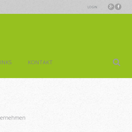
LOGIN
INKS
KONTAKT
nternehmen
ransport