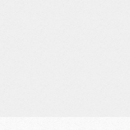
Eva
Bauer
Andrea
Pi