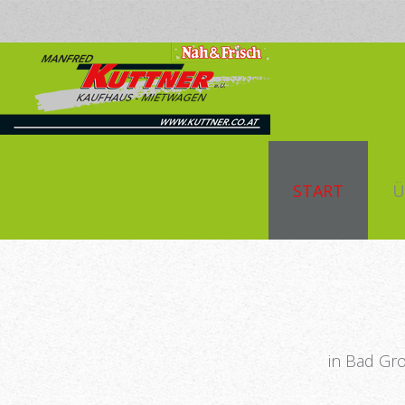
START
Ü
in Bad Gr
Nah
&
Frisc