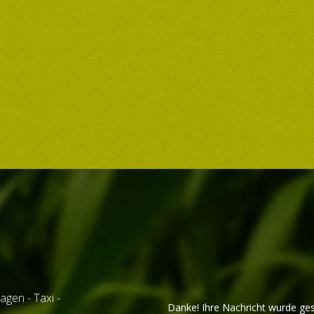
ne schöne Zeit und alles Gute.
d Ihr Josef Ferchenbauer, Rindlberg.“
agen - Taxi -
Danke! Ihre Nachricht wurde ge